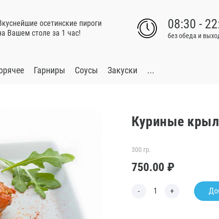
08:30 - 22
Вкуснейшие осетинские пироги
на Вашем столе за 1 час!
без обеда и вых
орячее
Гарниры
Соусы
Закуски
...
Куриные кры
300 гр.
750.00
₽
До