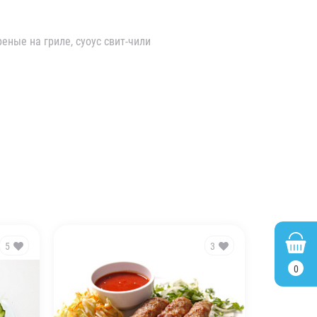
ные на гриле, суоус свит-чили
5
3
0