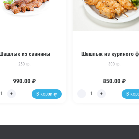
Шашлык из свинины
Шашлык из куриного 
250 гр.
300 гр.
990.00
₽
850.00
₽
В корзину
В кор