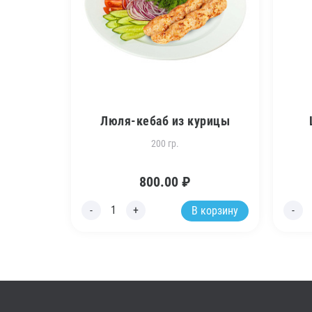
Люля-кебаб из курицы
200 гр.
800.00
₽
В корзину