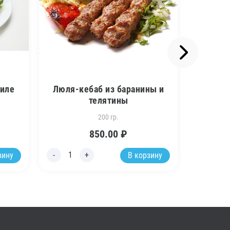
филе
Люля-кебаб из баранины и
О
телятины
200 гр.
850.00
₽
зину
В корзину