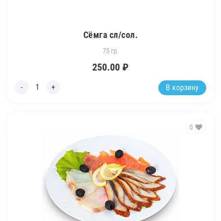
Сёмга сл/сол.
75 гр.
250.00
₽
В корзину
0