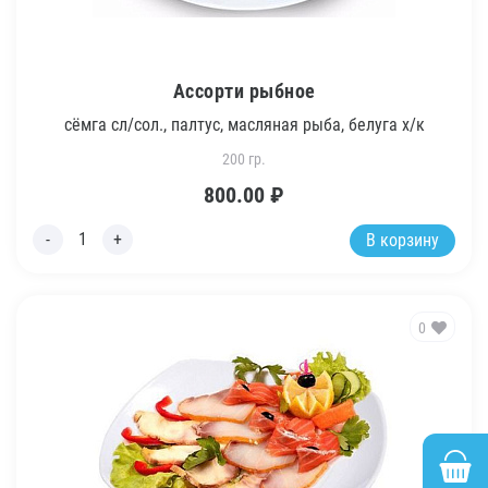
Ассорти рыбное
сёмга сл/сол., палтус, масляная рыба, белуга х/к
200 гр.
800.00
₽
В корзину
0