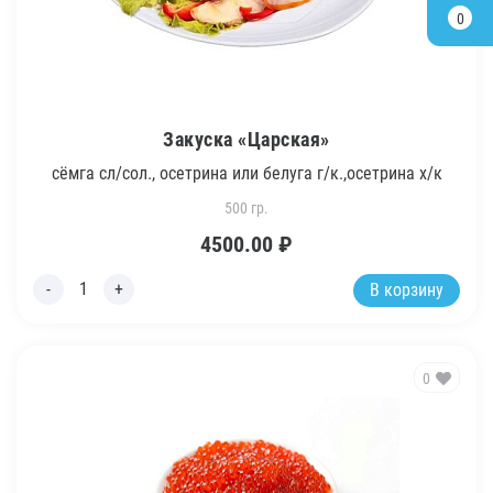
0
Закуска «Царская»
сёмга сл/сол., осетрина или белуга г/к.,осетрина х/к
500 гр.
4500.00
₽
В корзину
0