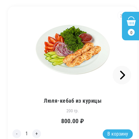
21
0
Люля-кебаб из курицы
200 гр.
800.00
₽
В корзину