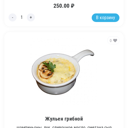
250.00
₽
В корзину
0
Жульен грибной
шампиньоны, лук, сливочное масло, сметана,сыр