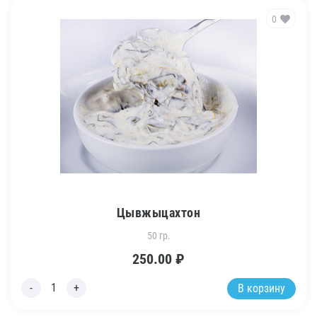
0
Цывжыцахтон
50 гр.
250.00
₽
В корзину