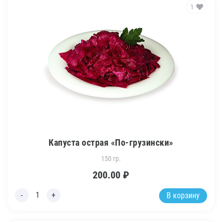
1
Капуста острая «По-грузински»
150 гр.
200.00
₽
В корзину