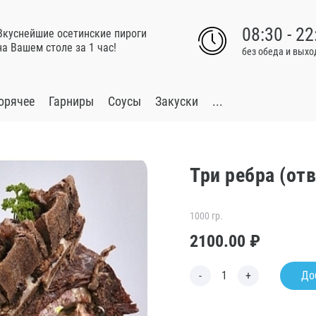
08:30 - 22
Вкуснейшие осетинские пироги
на Вашем столе за 1 час!
без обеда и вых
орячее
Гарниры
Соусы
Закуски
...
Три ребра (от
1000 гр.
2100.00
₽
До