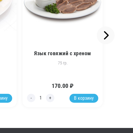
Язык говяжий с хреном
З
«
75 гр.
170.00
₽
зину
В корзину