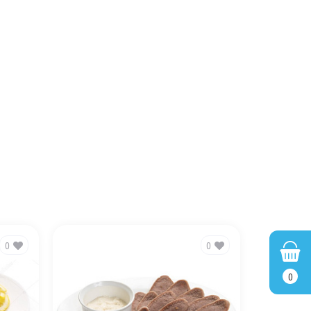
0
0
0