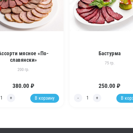
Ассорти мясное «По-
Бастурма
славянски»
75 гр.
200 гр.
380.00
₽
250.00
₽
В корзину
В кор